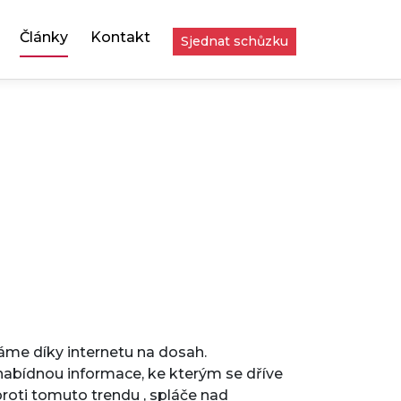
Články
Kontakt
Sjednat schůzku
máme díky internetu na dosah.
a nabídnou informace, ke kterým se dříve
roti tomuto trendu , spláče nad