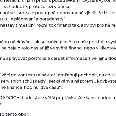
ích letech, k nám přišlo s požadavkem „zvýšení výkonnosti
í na hodnotě, protože leží v bance.
í se, jsme ale postupně oboustranně zjistili, že to, co 
etku je plánování a poradenství.
stavit měsíční, roční tok financí tak, aby byl pro ně re
ého očekávání, jak se může právě to naše portfolio vyví
 děje okolo nás ať již ve světě financí, nebo v kliento
atně spravovat portfolia a čerpat informace z veřejně do
 věcí do kontextu a někteří potřebují pochopit, na co si
h „servisních schůzkách“ setkávám s názorem „ kdybyste
inné finance hodinu, dvě času“.
RADCÍCH bude stále větší poptávka. Ale šanci budou mít
t.
pro tento obor.