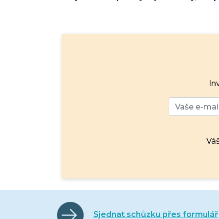
In
Váš
Sjednat schůzku přes formulář