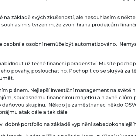
 na základě svých zkušeností, ale nesouhlasím s někte
souhlasím s tvrzením, že zvoní hrana prodejcům finanční
. Je osobní a osobní nemůže být automatizováno. Nemys
abídnout užitečné finanční poradenství. Musíte pochopit
do jeho povahy, poslouchat ho. Pochopit co se skrývá za t
zumět.
m plánem. Nejlepší investiční management na světě nebu
ajům, současnému finančnímu majetku a hlavně cílům pr
eho daňovou skupinu. Někdo je zaměstnanec, někdo OSVČ
onájmu atak dále a tak dále.
ovi dobré portfolio na základě vyplnění sebedokonalejší