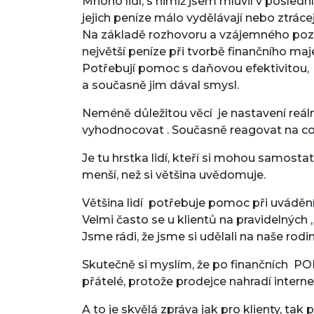
Mnoho lidí, s nimiž jsem mluvil v posledn
jejich peníze málo vydělávají nebo ztrácej
Na základě rozhovoru a vzájemného poznán
největší peníze při tvorbě finančního maj
Potřebují pomoc s daňovou efektivitou, na
a současně jim dával smysl.
Neméně důležitou věcí je nastavení reáln
vyhodnocovat . Současně reagovat na co se
Je tu hrstka lidí, kteří si mohou samost
menší, než si většina uvědomuje.
Většina lidí potřebuje pomoc při uvádění
Velmi často se u klientů na pravidelnýc
Jsme rádi, že jsme si udělali na naše rod
Skutečně si myslím, že po finančních PO
přátelé, protože prodejce nahradí interne
A to je skvělá zpráva jak pro klienty, tak 