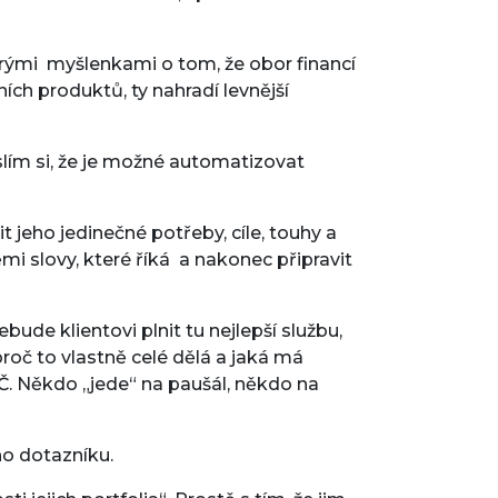
rými myšlenkami o tom, že obor financí
ch produktů, ty nahradí levnější
lím si, že je možné automatizovat
 jeho jedinečné potřeby, cíle, touhy a
ěmi slovy, které říká a nakonec připravit
de klientovi plnit tu nejlepší službu,
oč to vlastně celé dělá a jaká má
. Někdo „jede“ na paušál, někdo na
ho dotazníku.