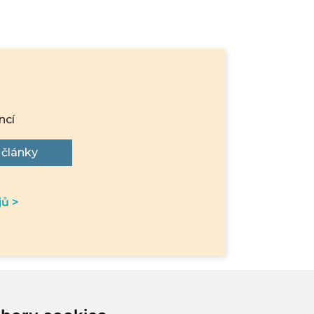
ncí
 články
jů >
info@petrduras.cz