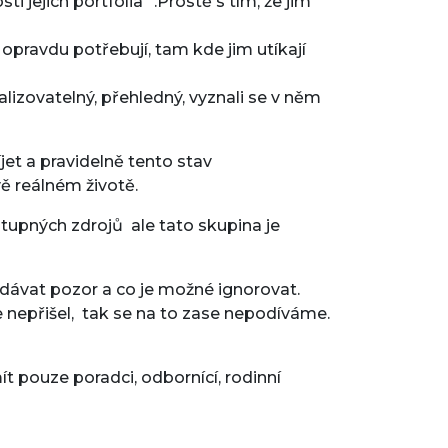
 jejich portfolia“ .Prostě s tím, že jim
opravdu potřebují, tam kde jim utíkají
alizovatelný, přehledný, vyznali se v něm
jet a pravidelně tento stav
vě reálném životě.
stupných zdrojů ale tato skupina je
 dávat pozor a co je možné ignorovat.
 nepřišel, tak se na to zase nepodíváme.
 pouze poradci, odbornící, rodinní